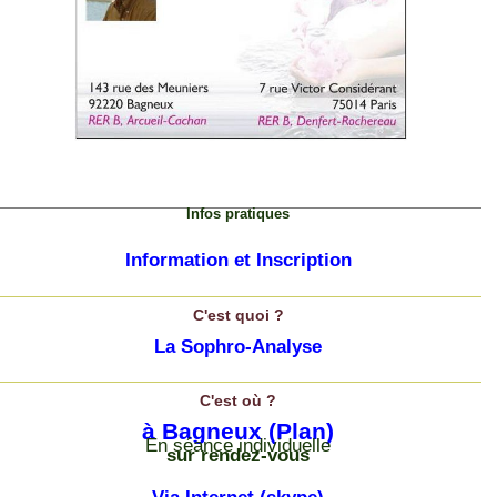
Infos pratiques
Information et Inscription
C'est quoi ?
La Sophro-Analyse
C'est où ?
à Bagneux
(Plan)
En séance individuelle
sur rendez-vous
Via Internet
(skype)