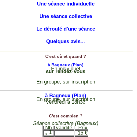
Une séance individuelle
Une séance collective
Le déroulé d'une séance
Quelques avis...
C'est où et quand ?
à Bagneux
(Plan)
En individuel
sur rendez-vous
En groupe, sur inscription
à Bagneux
(Plan)
En groupe, sur inscription
vendredi à 18h30
C'est combien ?
Séance collective (Bagneux)
Nb
validité
Prix
1
15 €
x